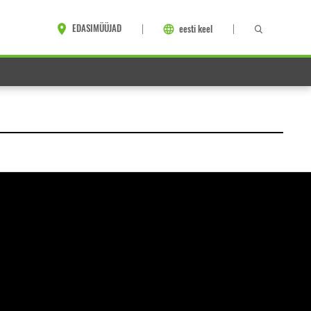
EDASIMÜÜJAD
eesti keel