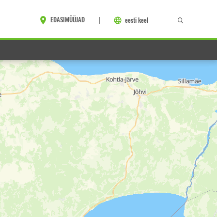
EDASIMÜÜJAD
eesti keel