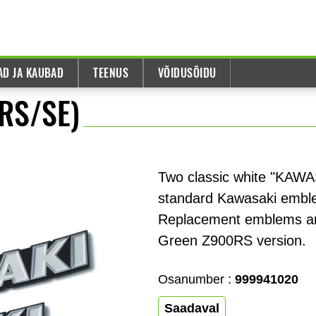
AD JA KAUBAD
TEENUS
VÕIDUSÕIDU
RS/SE)
Two classic white "KAWA
standard Kawasaki embl
Replacement emblems are 
Green Z900RS version.
Osanumber :
999941020
Saadaval