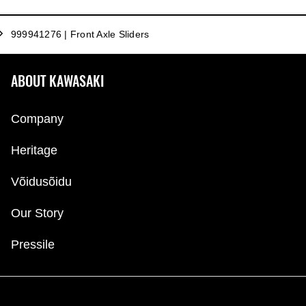
999941276 | Front Axle Sliders
ABOUT KAWASAKI
Company
Heritage
Võidusõidu
Our Story
Pressile