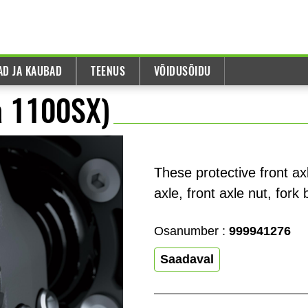
AD JA KAUBAD
TEENUS
VÕIDUSÕIDU
ja 1100SX)
These protective front ax
axle, front axle nut, fork
Osanumber :
999941276
Saadaval