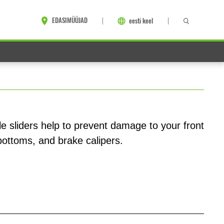
EDASIMÜÜJAD
eesti keel
le sliders help to prevent damage to your front
 bottoms, and brake calipers.