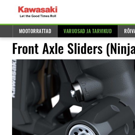
MOOTORRATTAD
VARUOSAD JA TARVIKUD
RÕIV
Front Axle Sliders (Nin