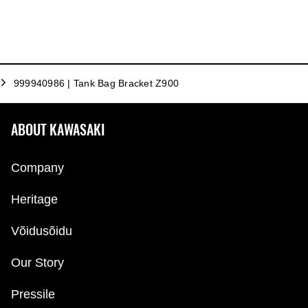
999940986 | Tank Bag Bracket Z900
ABOUT KAWASAKI
Company
Heritage
Võidusõidu
Our Story
Pressile