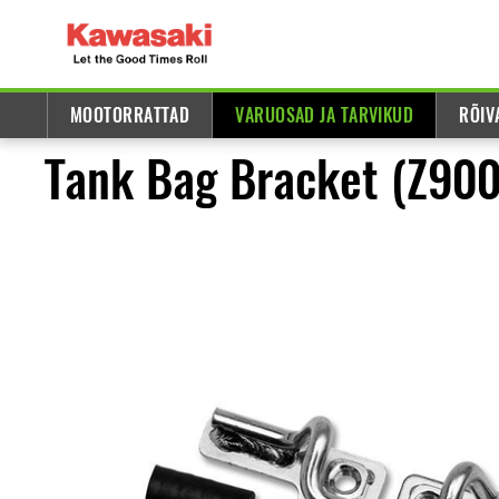
MOOTORRATTAD
VARUOSAD JA TARVIKUD
RÕIV
Tank Bag Bracket (Z90