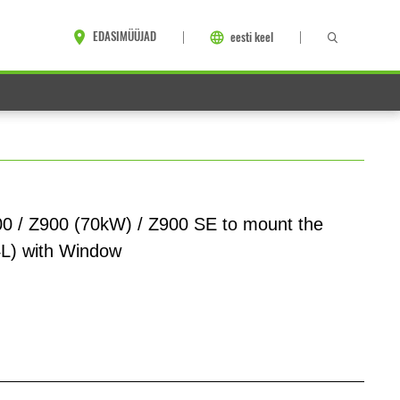
EDASIMÜÜJAD
eesti keel
00 / Z900 (70kW) / Z900 SE to mount the
L) with Window