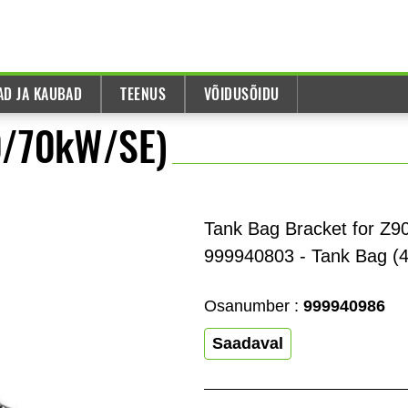
AD JA KAUBAD
TEENUS
VÕIDUSÕIDU
0/70kW/SE)
Tank Bag Bracket for Z9
999940803 - Tank Bag (4
Osanumber :
999940986
Saadaval