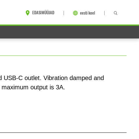
EDASIMÜÜJAD
eesti keel
ed USB-C outlet. Vibration damped and
al maximum output is 3A.