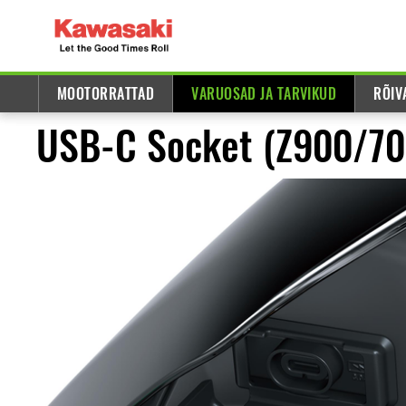
MOOTORRATTAD
VARUOSAD JA TARVIKUD
RÕIV
USB-C Socket (Z900/7