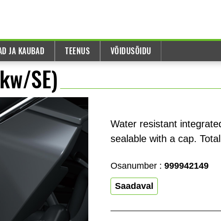
AD JA KAUBAD
TEENUS
VÕIDUSÕIDU
0kw/SE)
Water resistant integrat
sealable with a cap. Tot
Osanumber :
999942149
Saadaval