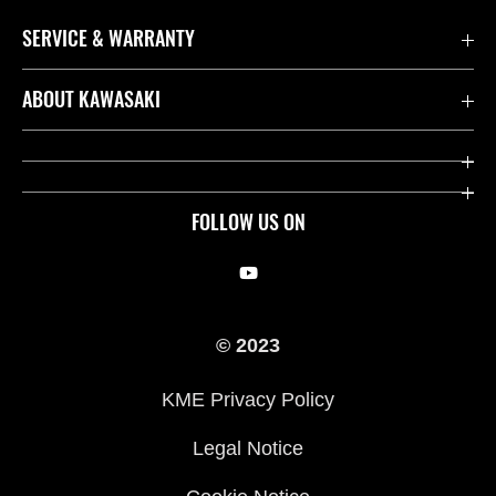
SERVICE & WARRANTY
Contact us
ABOUT KAWASAKI
Seaduslik
Company
Leia edasimüüja
Heritage
FOLLOW US ON
Kawasaki Kommuun
Võidusõidu
Our Story
© 2023
Pressile
KME Privacy Policy
Legal Notice