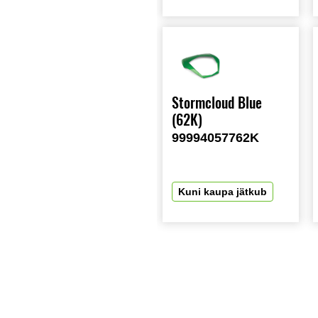
Stormcloud Blue
(62K)
99994057762K
Kuni kaupa jätkub