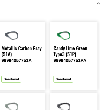
Metallic Carbon Gray
Candy Lime Green
(51A)
Type3 (51P)
99994057751A
99994057751PA
Saadaval
Saadaval