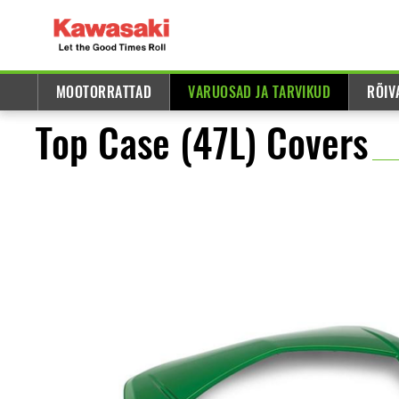
MOOTORRATTAD
VARUOSAD JA TARVIKUD
RÕIV
Top Case (47L) Covers