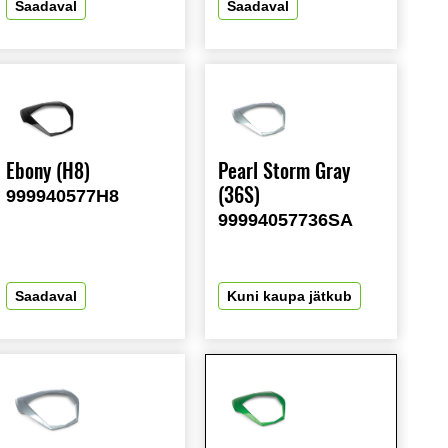
Saadaval
Saadaval
Ebony (H8)
Pearl Storm Gray
(36S)
999940577H8
99994057736SA
Saadaval
Kuni kaupa jätkub