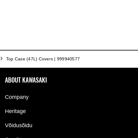
Top Case (47L) Covers | 999940577
ABOUT KAWASAKI
Company
Heritage
Võidusõidu