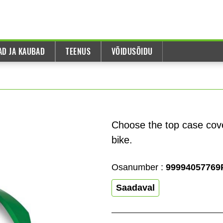
AD JA KAUBAD
TEENUS
VÕIDUSÕIDU
Choose the top case cove
bike.
Osanumber :
99994057769
Saadaval