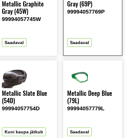
Metallic Graphite
Gray (69P)
Gray (45W)
99994057769P
99994057745W
Saadaval
Saadaval
Metallic Slate Blue
Metallic Deep Blue
(54D)
(79L)
99994057754D
99994057779L
Kuni kaupa jätkub
Saadaval