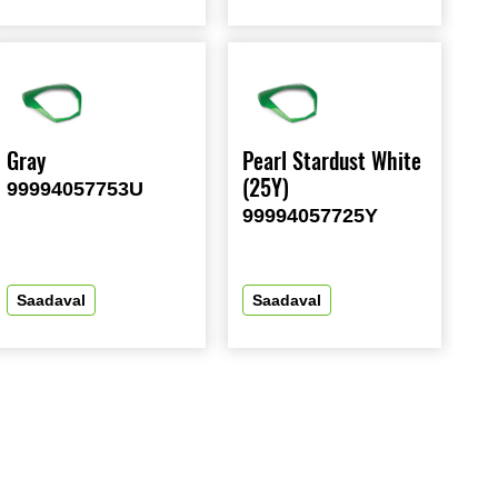
Gray
Pearl Stardust White
(25Y)
99994057753U
99994057725Y
Saadaval
Saadaval