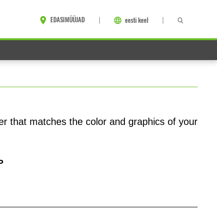
EDASIMÜÜJAD
eesti keel
r that matches the color and graphics of your
P