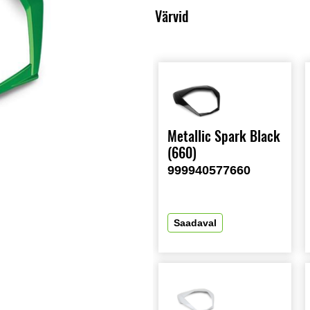
Värvid
Metallic Spark Black
(660)
999940577660
Saadaval