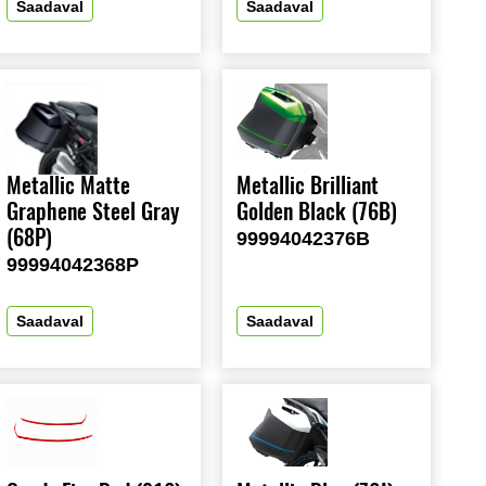
Saadaval
Saadaval
Metallic Matte
Metallic Brilliant
Graphene Steel Gray
Golden Black (76B)
(68P)
99994042376B
99994042368P
Saadaval
Saadaval