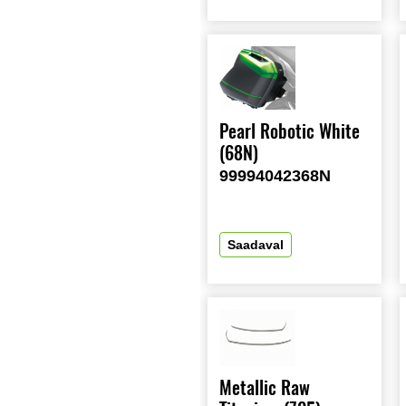
Pearl Robotic White
(68N)
99994042368N
Saadaval
Metallic Raw