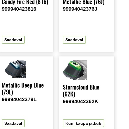
Candy Fire Red (816)
Metallic Blue (76J)
999940423816
99994042376J
Saadaval
Saadaval
Metallic Deep Blue
Stormcloud Blue
(79L)
(62K)
99994042379L
99994042362K
Saadaval
Kuni kaupa jätkub