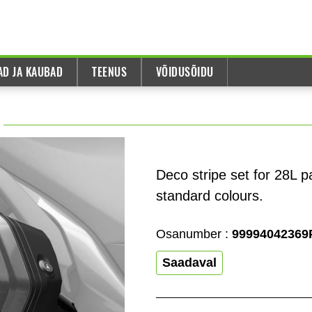
AD JA KAUBAD
TEENUS
VÕIDUSÕIDU
Deco stripe set for 28L pa
standard colours.
Osanumber :
99994042369
Saadaval