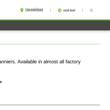
EDASIMÜÜJAD
eesti keel
nniers. Available in almost all factory
P