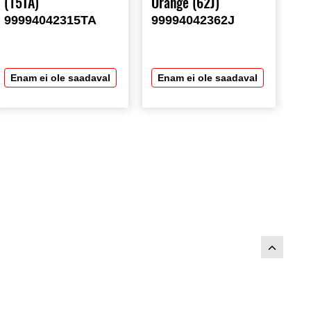
(15TA)
Orange (62J)
99994042315TA
99994042362J
Enam ei ole saadaval
Enam ei ole saadaval