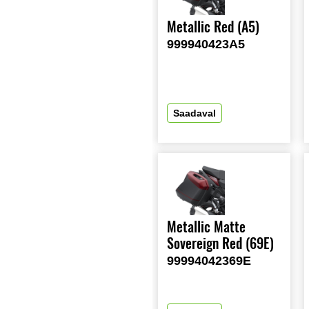
Metallic Red (A5)
999940423A5
Saadaval
Metallic Matte
Sovereign Red (69E)
99994042369E