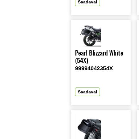
Saadaval
Pearl Blizzard White
(54X)
99994042354X
Saadaval