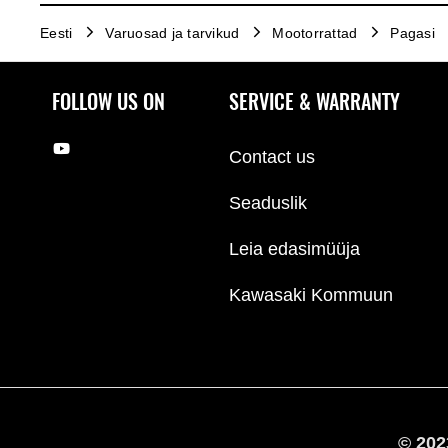
Eesti
Varuosad ja tarvikud
Mootorrattad
Pagasi
FOLLOW US ON
SERVICE & WARRANTY
Contact us
Seaduslik
Leia edasimüüja
Kawasaki Kommuun
© 20