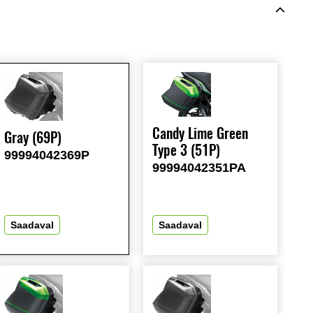
Candy Lime Green
Gray (69P)
Type 3 (51P)
99994042369P
99994042351PA
Saadaval
Saadaval