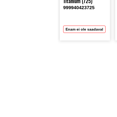
Titanium (725)
999940423725
Enam ei ole saadaval