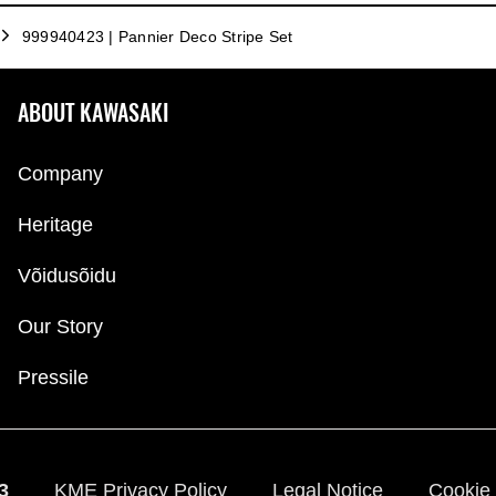
999940423 | Pannier Deco Stripe Set
ABOUT KAWASAKI
Company
Heritage
Võidusõidu
Our Story
Pressile
23
KME Privacy Policy
Legal Notice
Cookie 