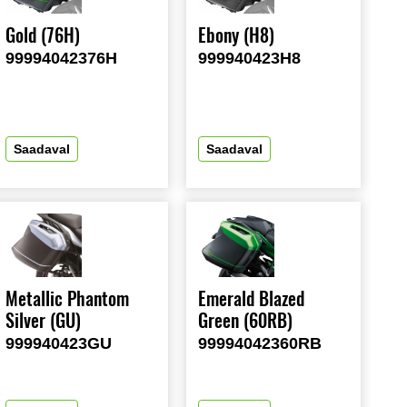
Ebony (H8)
Gold (76H)
999940423H8
99994042376H
Saadaval
Saadaval
Metallic Phantom
Emerald Blazed
Silver (GU)
Green (60RB)
999940423GU
99994042360RB