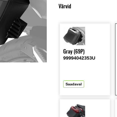
Värvid
Gray (69P)
99994042353U
Saadaval